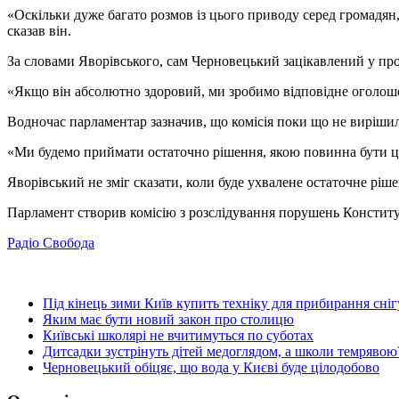
«Оскільки дуже багато розмов із цього приводу серед громадян
сказав він.
За словами Яворівського, сам Черновецький зацікавлений у про
«Якщо він абсолютно здоровий, ми зробимо відповідне оголошен
Водночас парламентар зазначив, що комісія поки що не вирішил
«Ми будемо приймати остаточно рішення, якою повинна бути ця ек
Яворівський не зміг сказати, коли буде ухвалене остаточне ріше
Парламент створив комісію з розслідування порушень Конституц
Радіо Свобода
Під кінець зими Київ купить техніку для прибирання сніг
Яким має бути новий закон про столицю
Київські школярі не вчитимуться по суботах
Дитсадки зустрінуть дітей медоглядом, а школи темрявою
Черновецький обіцяє, що вода у Києві буде цілодобово