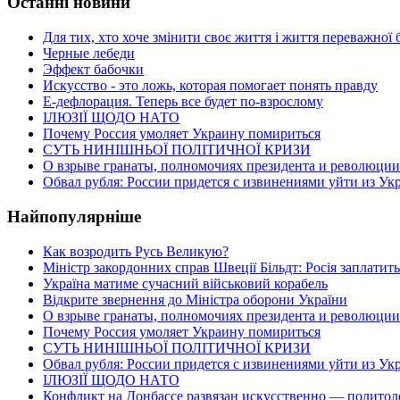
Останні новини
Для тих, хто хоче змінити своє життя і життя переважно
Черные лебеди
Эффект бабочки
Искусство - это ложь, которая помогает понять правду
Е-дефлорация. Теперь все будет по-взрослому
ІЛЮЗІЇ ЩОДО НАТО
Почему Россия умоляет Украину помириться
СУТЬ НИНІШНЬОЇ ПОЛІТИЧНОЇ КРИЗИ
О взрыве гранаты, полномочиях президента и революции
Обвал рубля: России придется с извинениями уйти из У
Найпопулярніше
Как возродить Русь Великую?
Міністр закордонних справ Швеції Більдт: Росія заплатить
Україна матиме сучасний військовий корабель
Відкрите звернення до Міністра оборони України
О взрыве гранаты, полномочиях президента и революции
Почему Россия умоляет Украину помириться
СУТЬ НИНІШНЬОЇ ПОЛІТИЧНОЇ КРИЗИ
Обвал рубля: России придется с извинениями уйти из У
ІЛЮЗІЇ ЩОДО НАТО
Конфликт на Донбассе развязан искусственно — политол