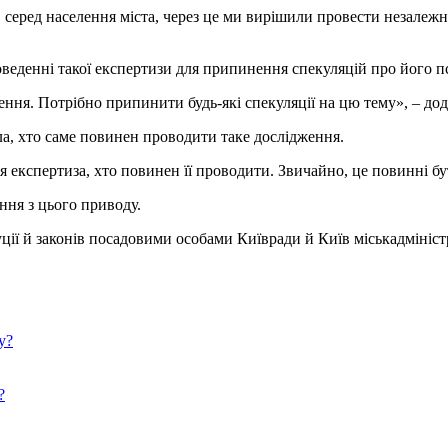
, серед населення міста, через це ми вирішили провести незалеж
веденні такої експертизи для припинення спекуляцій про його пс
ня. Потрібно припинити будь-які спекуляції на цю тему», – дод
а, хто саме повинен проводити таке дослідження.
спертиза, хто повинен її проводити. Звичайно, це повинні бути л
ння з цього приводу.
ії й законів посадовими особами Київради й Київ міськадміністр
у?
?