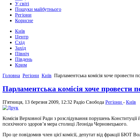
У світі
Пошуки майбутнього
Регіони
Корисне
Київ
Центр
Схід
Захід
Північ
Південь
Крим
Головна
Регіони
Київ
Парламентська комісія хоче провести п
Парламентська комісія хоче провести п
П'ятниця, 13 березня 2009, 12:32
Радіо Свобода
Регіони
-
Київ
Комісія Верховної Ради з розслідування порушень Конституції й
психічного здоров’я мера столиці Леоніда Черновецького.
Про це повідомив член цієї комісії, депутат від фракції БЮТ 