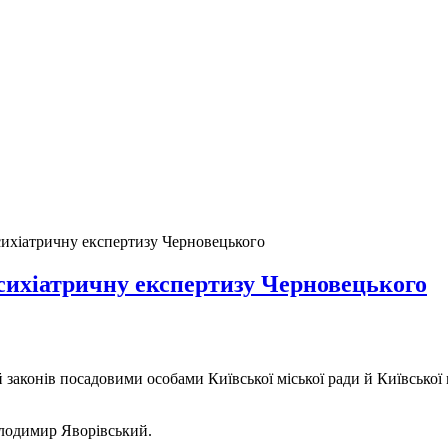
сихіатричну експертизу Черновецького
сихіатричну експертизу Черновецького
 законів посадовими особами Київської міської ради й Київської 
Володимир Яворівський.