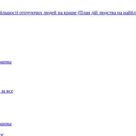
ї більшості оточуючих людей на краще (План дій людства на найб
краины
 за все
краины
ог