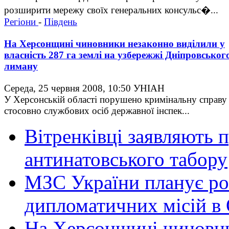
розширити мережу своїх генеральних консульс�...
Регіони
-
Південь
На Херсонщині чиновники незаконно виділили у
власність 287 га землі на узбережжі Дніпровськог
лиману
Середа, 25 червня 2008, 10:50
УНІАН
У Херсонській області порушено кримінальну справу
стосовно службових осіб державної інспек...
Вітренківці заявляють 
антинатовського табору
МЗС України планує р
дипломатичних місій в 
На Херсонщині чиновни