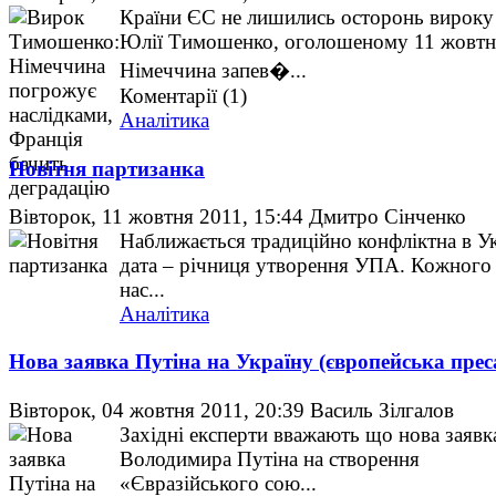
Країни ЄС не лишились осторонь вироку
Юлії Тимошенко, оголошеному 11 жовтн
Німеччина запев�...
Коментарії (1)
Аналітика
Новітня партизанка
Вівторок, 11 жовтня 2011, 15:44
Дмитро Сінченко
Наближається традиційно конфліктна в Ук
дата – річниця утворення УПА. Кожного
нас...
Аналітика
Нова заявка Путіна на Україну (європейська прес
Вівторок, 04 жовтня 2011, 20:39
Василь Зілгалов
Західні експерти вважають що нова заявк
Володимира Путіна на створення
«Євразійського сою...