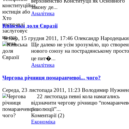
верховенство Конституції як Основного
закону де...
Аналітика
Київська доля Євразії
Четвер, 15 грудня 2011, 17:46
Олександр Народецьки
Ще далеко не усім зрозуміло, що створен
нового союзу на пострадянському просто
це пит�...
Аналітика
Чергова річниця помаранчевої... чого?
Середа, 23 листопада 2011, 11:23
Володимир Нужнен
22 листопада певні кола намагались
відзначити чергову річницю “помаранчев
революції”...
Коментарії (2)
Економіка