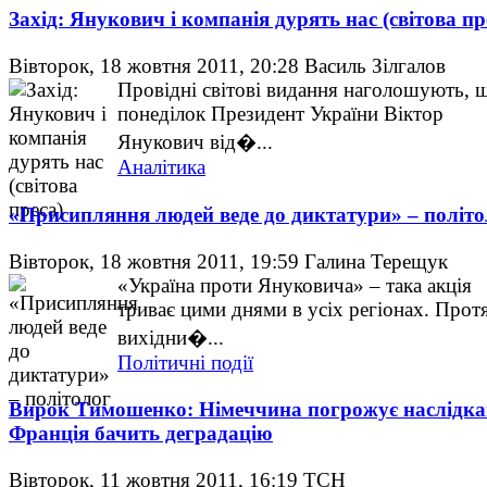
Захід: Янукович і компанія дурять нас (світова пр
Вівторок, 18 жовтня 2011, 20:28
Василь Зілгалов
Провідні світові видання наголошують, 
понеділок Президент України Віктор
Янукович від�...
Аналітика
«Присипляння людей веде до диктатури» – політо
Вівторок, 18 жовтня 2011, 19:59
Галина Терещук
«Україна проти Януковича» – така акція
триває цими днями в усіх регіонах. Прот
вихідни�...
Політичні події
Вирок Тимошенко: Німеччина погрожує наслідка
Франція бачить деградацію
Вівторок, 11 жовтня 2011, 16:19
ТСН