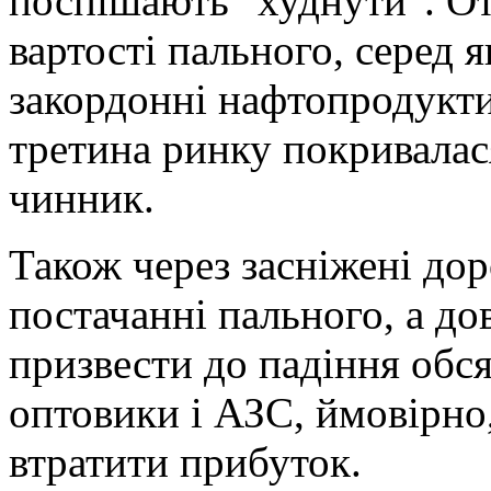
поспішають "худнути". От
вартості пального, серед 
закордонні нафтопродукти
третина ринку покривалас
чинник.
Також через засніжені дор
постачанні пального, а до
призвести до падіння обсяг
оптовики і АЗС, ймовірно
втратити прибуток.