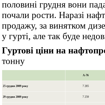
половині грудня вони пада
почали рости. Наразі наф
продажу, за винятком диз
у гурті, але так буде недов
Гуртові ціни на нафтопр
тонну
А-76
25 грудня 2009 року
7 285
29 грудня 2009 року
7 259