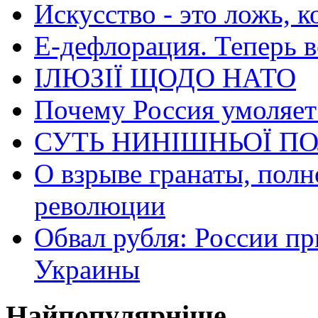
Искусство - это ложь, 
Е-дефлорация. Теперь в
ІЛЮЗІЇ ЩОДО НАТО
Почему Россия умоляет
СУТЬ НИНІШНЬОЇ ПО
О взрыве гранаты, пол
революции
Обвал рубля: России пр
Украины
Найпопулярніше