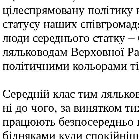
цілеспрямовану політику 
статусу наших співгромадя
люди середнього статку –
ляльководам Верховної Ра
політичними кольорами ті
Середній клас тим лялько
ні до чого, за винятком ти
працюють безпосередньо н
бідняками куди спокійніше