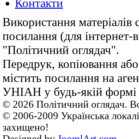
Контакти
Використання матеріалів 
посилання (для інтернет-в
"Політичний оглядач".
Передрук, копiювання або
мiстить посилання на аген
УНIАН у будь-якiй формi 
© 2026 Політичний оглядач. В
© 2006-2009 Українська локалі
захищено!
Designed by
JoomlArt.com
.