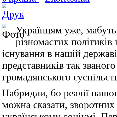
Українцям уже, мабуть
різномастих політиків 
існування в нашій держав
представників так званого
громадянського суспільств
Набридли, бо реалії нашог
можна сказати, зворотних
українському соціумі. Пе