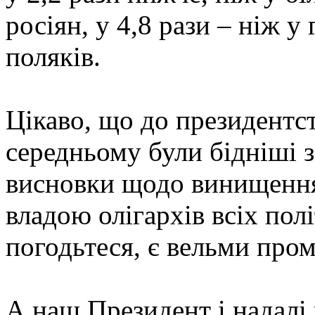
росіян, у 4,8 рази – ніж у 
поляків.
Цікаво, що до президентст
середньому були бідніші з
висновки щодо винищення 
владою олігархів всіх полі
погодьтеся, є вельми про
А наш Президент і надалі 