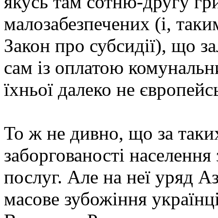
якусь там сотню-другу гр
малозабезпечених (і, таки
Закон про субсидії), що 
сам із оплатою комунальн
їхньої далеко не європейсь
То ж не дивно, що за таки
заборгованості населення
послуг. Але на неї уряд 
масове зубожіння українц