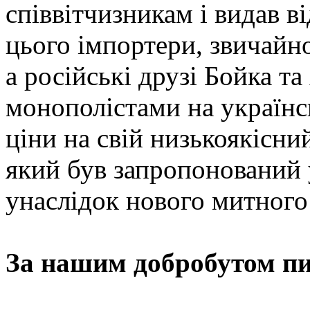
співвітчизникам і видав в
цього імпортери, звичайн
а російські друзі Бойка т
монополістами на українс
ціни на свій низькоякісни
який був запропонований
унаслідок нового митного
За нашим добробутом пи