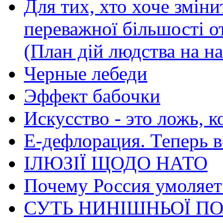
Для тих, хто хоче зміни
переважної більшості 
(План дій людства на н
Черные лебеди
Эффект бабочки
Искусство - это ложь, 
Е-дефлорация. Теперь в
ІЛЮЗІЇ ЩОДО НАТО
Почему Россия умоляет
СУТЬ НИНІШНЬОЇ ПО