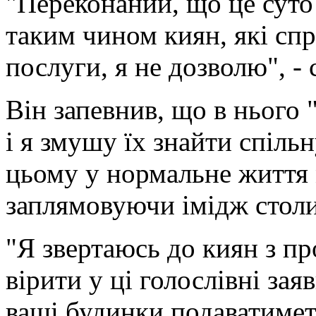
"Переконаний, що це суто 
таким чином киян, які сп
послуги, я не дозволю", -
Він запевнив, що в нього "
і я змушу їх знайти спіль
цьому у нормальне життя 
заплямовуючи імідж столи
"Я звертаюсь до киян з пр
вірити у ці голослівні зая
ваші будинки подаватиметь