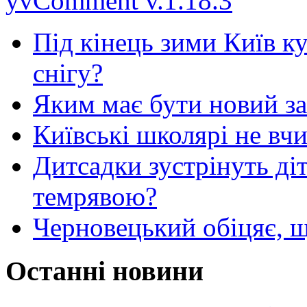
yvComment v.1.18.3
Під кінець зими Київ к
снігу?
Яким має бути новий з
Київські школярі не вч
Дитсадки зустрінуть ді
темрявою?
Черновецький обіцяє, щ
Останні новини