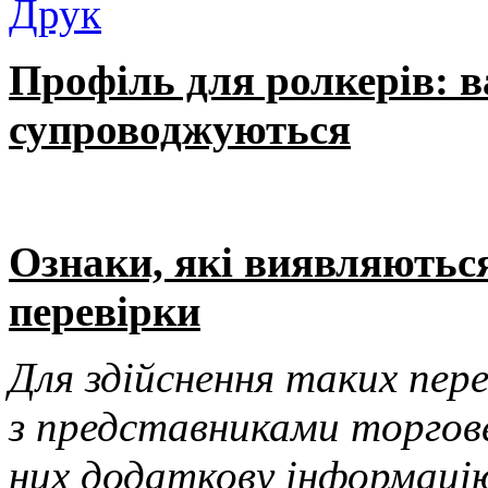
Профіль для ролкерів: в
супроводжуються
Ознаки, які виявляються
перевірки
Для здійснення таких пер
з представниками торгове
них додаткову інформаці