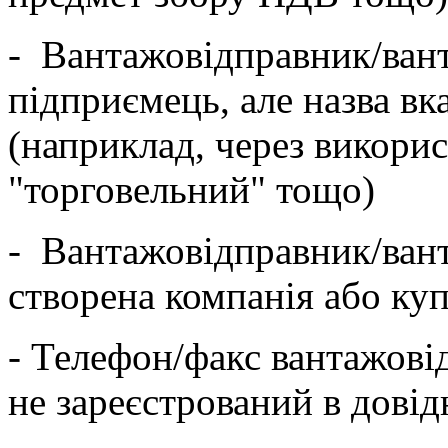
- Вантажовідправник/ван
підприємець, але назва вк
(наприклад, через викори
"торговельний" тощо)
- Вантажовідправник/ван
створена компанія або куп
- Телефон/факс вантажов
не зареєстрований в дові