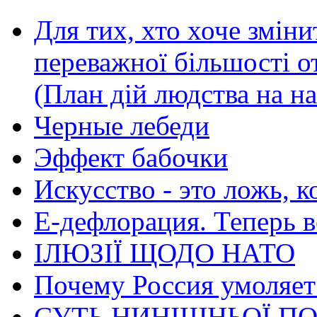
Для тих, хто хоче зміни
переважної більшості 
(План дій людства на н
Черные лебеди
Эффект бабочки
Искусство - это ложь, 
Е-дефлорация. Теперь в
ІЛЮЗІЇ ЩОДО НАТО
Почему Россия умоляет
СУТЬ НИНІШНЬОЇ ПО