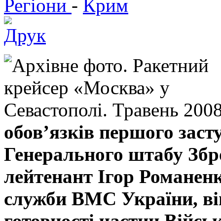
Регіони
-
Крим
обов’язків першого зас
Генерального штабу Збр
лейтенант Ігор Романенк
служби ВМС України, він
готовності частин Війсь