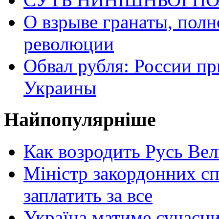
О взрыве гранаты, пол
революции
Обвал рубля: России пр
Украины
Найпопулярніше
Как возродить Русь Ве
Міністр закордонних сп
заплатить за все
Україна матиме сучасни