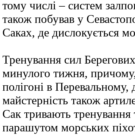
тому числі – систем залп
також побував у Севастопол
Саках, де дислокується мо
Тренування сил Берегових
минулого тижня, причому,
полігоні в Перевальному,
майстерність також артил
Сак тривають тренування 
парашутом морських піхот